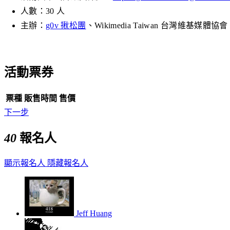
人數：30 人
主辦：
g0v 揪松團
、Wikimedia Taiwan 台灣維基媒體協會
活動票券
票種
販售時間
售價
下一步
40
報名人
顯示報名人
隱藏報名人
Jeff Huang