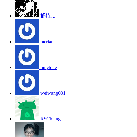
舒特比
merian
mitylene
weiwang031
RSChiang