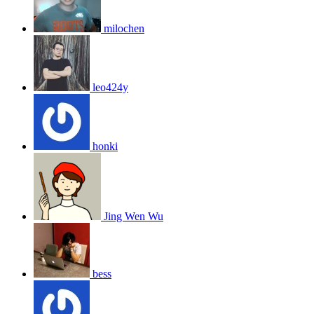
milochen
leo424y
honki
Jing Wen Wu
bess