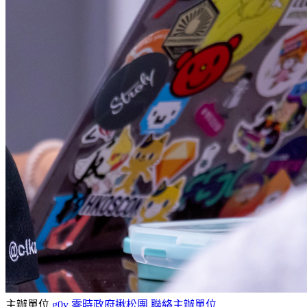
主辦單位
g0v 零時政府揪松團
聯絡主辦單位