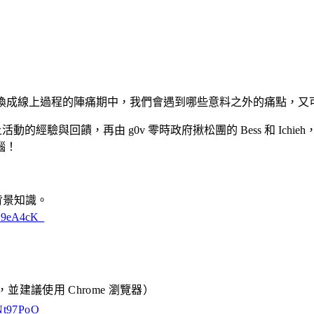
活動轉換成線上過程的陣痛期中，我們會遇到哪些意料之外的痛點，
動的經驗與回饋，再由 g0v 零時政府揪松團的 Bess 和 Ich
腦！
背景知識。
S19eA4cK_
，並建議使用 Chrome 瀏覽器）
lNt97PoO