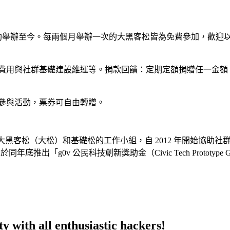
助舉辦至今。每兩個月舉辦一次的大黑客松皆為免費參加，歡迎以「
費用與社群基礎建設維運等。捐款回饋：定期定額捐贈任一金額，皆
參與活動，票券可自由轉贈。
辦雙月大黑客松（大松）和基礎松的工作小組，自 2012 年開始協助社群籌
推出「g0v 公民科技創新獎助金（Civic Tech Prototype 
ty with all enthusiastic hackers!