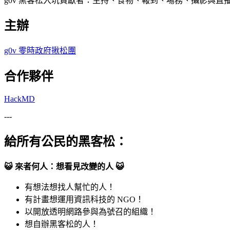
g0v 黑客松入坑貢獻者：主持、食物、報到、場務、攝影與
主辦
g0v 零時政府揪松團
合作夥伴
HackMD
---
給所有公民的黑客松
：
😺
來者何人：想看見改變的人
😺
有想法想找人幫忙的人！
有計畫想運用資訊科技的 NGO！
以開放透明網路參與為號召的組織！
想自辦黑客松的人！