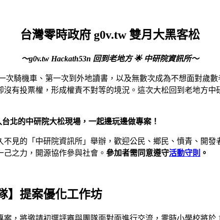
台灣零時政府 g0v.tw 雙月大黑客松
～g0v.tw Hackath53n 回到老地方 🌟 中研院資訊所～
一次騎機車、第一次到外地讀書，以及無數次成為不想面對歲數者的
有投票權，形成權責不對等的境況。這次大松回到老地方中研院資
7 加入台北的中研院大松現場，一起邊玩邊做專案！
17（六）於好久不見的「中研院資訊所」舉辦，歡迎公民、鄉民、憤
一己之力，開源協作參與社會。
參加者需同意遵守
活動守則
。
隊】提案優化工作坊
，將邀請初選評審與團隊面對面進行交流，零時小學校將於 12/