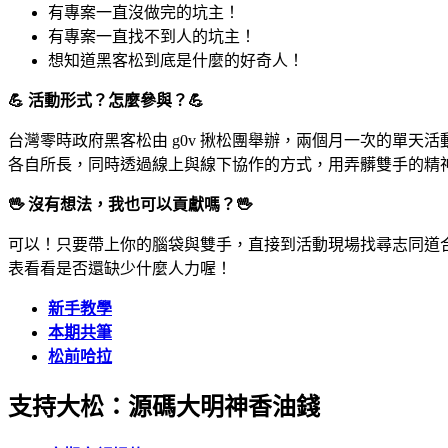
有專案一直沒做完的坑主！
有專案一直找不到人的坑主！
想知道黑客松到底是什麼的好奇人！
💪
活動形式？怎麼參與？
💪
台灣零時政府黑客松由 g0v 揪松團舉辦，兩個月一次的單
各自所長，同時透過線上與線下協作的方式，用弄髒雙手的精
🖖
沒有想法，我也可以貢獻嗎？
🖖
可以！只要帶上你的腦袋與雙手，直接到活動現場找尋志同道合的提案
表看看是否還缺少什麼人力喔！
新手教學
本期共筆
松前哈拉
支持大松：源碼大明神香油錢