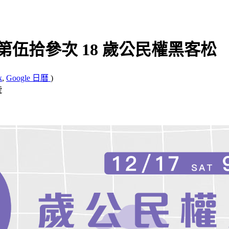
零時政府第伍拾參次 18 歲公民權黑客松
k
,
Google 日曆
)
號