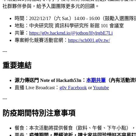
社群夥伴參與，給予入圍團隊更多元的回饋。
時間：2022/12/17（六 Sat.）14:00 - 16:00（鼓
地點：中央研究院 資訊科學研究所 新館 101 會議室
共筆：
https://g0v.hackmd.io/@jothon/HylrgbE7Li
專案孵化競賽活動官網：
https://sch001.g0v.tw/
---
重要連結
源力傳送門 Note of Hackath53n：
本期共筆
（內有活動流
直播 Live Broadcast：
g0v Facebook
or
Youtube
---
防疫期間特別注意事項
餐食：本次活動將提供餐食（飲料、午餐、下午小點），
票券：
疫情期間，歷經波折，請大家共同珍惜好不容易訂到