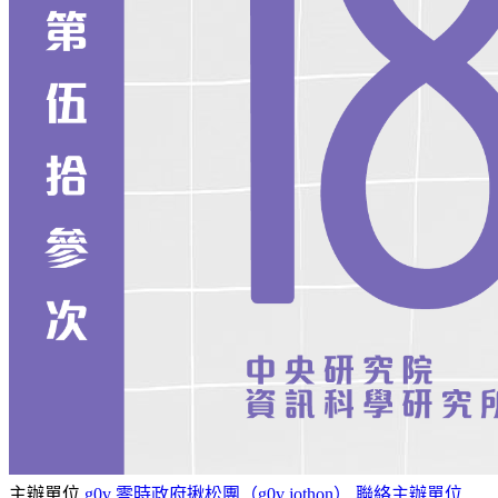
主辦單位
g0v 零時政府揪松團（g0v jothon）
聯絡主辦單位