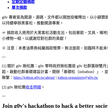
定期定額
捐款
單次捐款
g0v 專案皆為開源，源碼、文件都以開放授權釋出，以小額贊
以持續舉辦黑客松，推動開源專案。
☞ 捐款收入將用於大黑客松活動支出，包括餐飲、文具、場地
小禮物一組，以感謝您對社群的貢獻！
※ 注意：本香油票券純屬捐款贈票，無法退款，如臨時不能來
---
[1] 關於 g0v 揪松團：g0v 零時政府揪松團是 g0v 社群籌
起，啟動社群基礎建設計畫，開辦「基礎松（infrathon）」，並於同年底
聯繫：
https://jothon.g0v.tw/about/
|
jothon-organizers@g0v.tw
[2] g0v 揪松團
收支明細
。
---
Join g0v's hackathon to hack a better socie