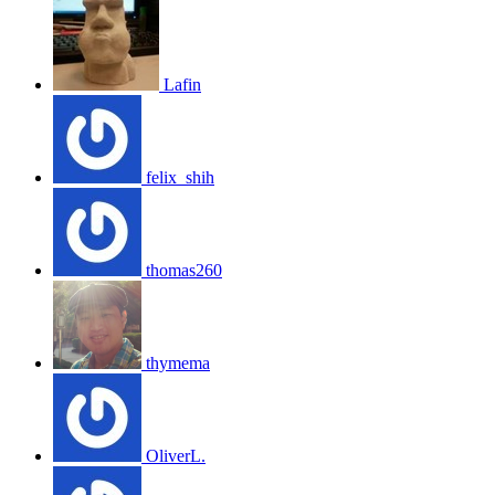
Lafin
felix_shih
thomas260
thymema
OliverL.