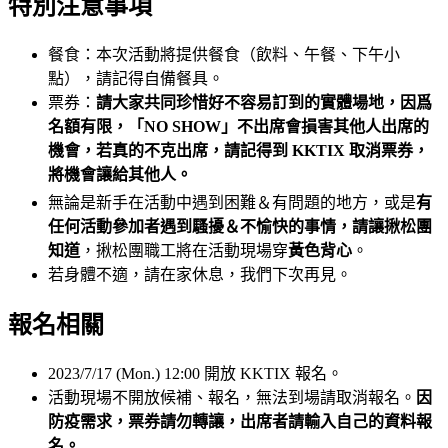
特別注意事項
餐食：本次活動將提供餐食（飲料、午餐、下午小
點），請記得自備餐具。
票券：
請大家共同珍惜好不容易訂到的實體場地，因爲
名額有限，「NO SHOW」不出席會損害其他人出席的
機會，若真的不克出席，請記得到 KKTIX 取消票券，
將機會讓給其他人。
無論是新手在活動中遇到困難＆有問題的地方，或是
有
任何活動參加者遇到騷擾＆不愉快的事情，請讓揪松團
知道
，揪松團職工將在活動現場穿
黃色背心
。
若身體不適，請在家休息，我們下次再見。
報名相關
2023/7/17 (Mon.) 12:00 開放 KKTIX 報名。
活動現場不開放候補、報名，無法到場請取消報名。
因
防疫需求，票券請勿轉讓，出席者請輸入自己的資料報
名。