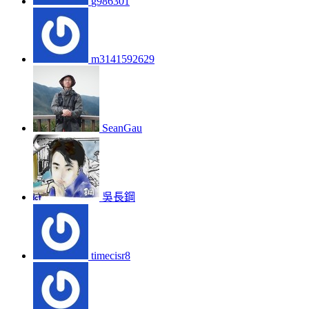
g986301
m3141592629
SeanGau
吳長鋼
timecisr8