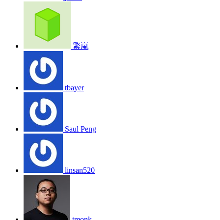
繁嵐
tbayer
Saul Peng
linsan520
tmonk