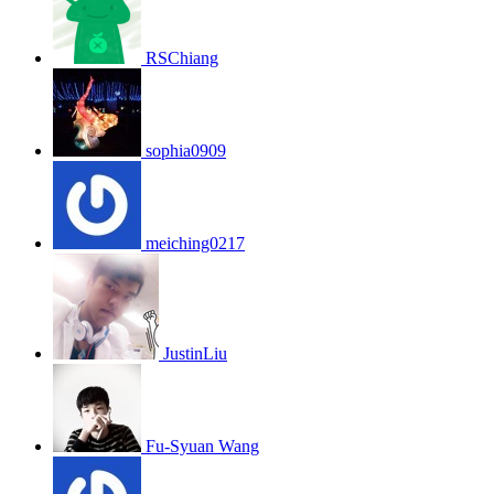
RSChiang
sophia0909
meiching0217
JustinLiu
Fu-Syuan Wang