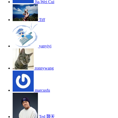
Jia-Wei Cui
Tiff
yanyiyi
ronnywang
marcusfu
Ted 顥天