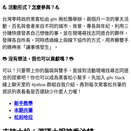
💪
活動形式？怎麼參與？
💪
台灣零時政府黑客松由 g0v 揪松團舉辦，兩個月一次的單天活
動，百名與會者來自不同的城市、背景、專長與年紀，利用三
分鐘快速發表自己想做的事，並在現場尋找志同道合的夥伴，
發揮各自所長，同時透過線上與線下協作的方式，用弄髒雙手
的精神來「讓事情發生」。
🖖
沒有想法，我也可以貢獻嗎？
🖖
可以！只要帶上你的腦袋與雙手，直接到活動現場找尋志同道
合的提案吧！你也可以成為黑客松小幫手，先加入 g0v Slack
線上聊天室的 #jothon 群組自我介紹，再到每次黑客松共筆的
資訊列表看看是否還缺少什麼人力喔！
新手教學
本期共筆
松前哈拉