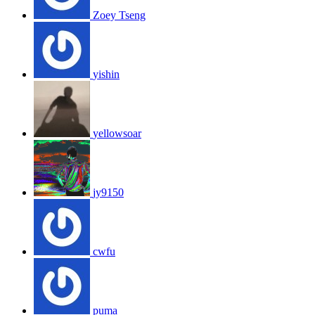
Zoey Tseng
yishin
yellowsoar
jy9150
cwfu
puma