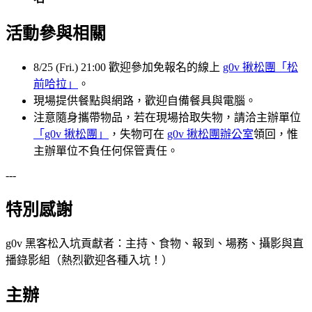
活動參與相關
8/25 (Fri.) 21:00 歡迎參加免報名的線上
g0v 揪松團「松
前哈拉」
。
現場提供餐點與網路，歡迎自備餐具與電腦。
注意隨身攜帶物品，若在現場拾取失物，請洽主辦單位
「g0v 揪松團」
，失物可在
g0v 揪松團辦公室
領回，惟
主辦單位不負任何保管責任。
---
特別感謝
g0v 黑客松入坑貢獻者：主持、食物、報到、場務、攝影與直
播錄影組（熱烈歡迎各種入坑！）
主辦