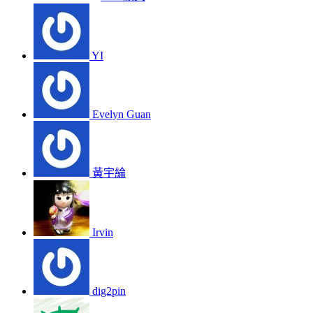
YI
Evelyn Guan
黃宇綸
Irvin
dig2pin