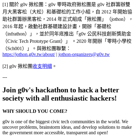
[1] 關於 g0v 揪松團：g0v 零時政府揪松團是 g0v 社群籌辦雙
月大黑客松（大松）和基礎松的工作小組，自 2012 年開始協
助社群籌辦黑客松，2014 年正式組成「揪松團」（jothon），
2016 年起，啟動社群基礎建設計畫，開辦「基礎松
（infrathon）」，並於同年底推出「g0v 公民科技創新獎助金
（Civic Tech Prototype Grant）」 。2020 年開辦「零時小學校
（Sch001）」。與揪松團聯繫：
https://jothon.g0v.tw/about/
|
jothon-organizers@g0v.tw
[2] g0v 揪松團
收支明細
。
---
Join g0v's hackathon to hack a better
society with all enthusiastic hackers!
WHY SHOULD YOU COME?
g0v is one of the biggest civic tech communities in the world. We
uncover problems, brainstorm ideas, and develop solutions to make
the government more accessible, transparent and open!