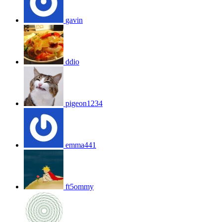
gavin
ddio
pigeon1234
emma441
ft5ommy