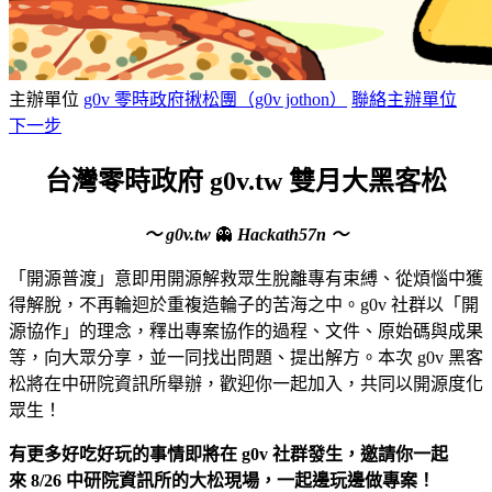
主辦單位
g0v 零時政府揪松團（g0v jothon）
聯絡主辦單位
下一步
台灣零時政府 g0v.tw 雙月大黑客松
～ g0v.tw
👻
Hackath57n ～
「開源普渡」意即用開源解救眾生脫離專有束縛、從煩惱中獲
得解脫，不再輪迴於重複造輪子的苦海之中。g0v 社群以「開
源協作」的理念，釋出專案協作的過程、文件、原始碼與成果
等，向大眾分享，並一同找出問題、提出解方。本次 g0v 黑客
松將在中研院資訊所舉辦，歡迎你一起加入，共同以開源度化
眾生！
有更多好吃好玩的事情即將在 g0v 社群發生，邀請你
一起
來
8/26 中研院資訊所的大松現場，一起邊玩邊做專案！