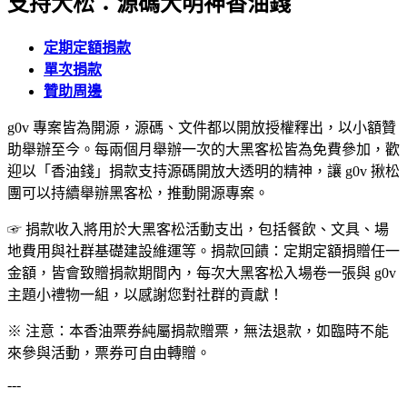
支持大松：源碼大明神香油錢
定期定額
捐款
單次捐款
贊助周邊
g0v 專案皆為開源，源碼、文件都以開放授權釋出，以小額贊
助舉辦至今。每兩個月舉辦一次的大黑客松皆為免費參加，歡
迎以「香油錢」捐款支持源碼開放大透明的精神，讓 g0v 揪松
團可以持續舉辦黑客松，推動開源專案。
☞ 捐款收入將用於大黑客松活動支出，包括餐飲、文具、場
地費用與社群基礎建設維運等。捐款回饋：定期定額捐贈任一
金額，皆會致贈捐款期間內，每次大黑客松入場卷一張與 g0v
主題小禮物一組，以感謝您對社群的貢獻！
※ 注意：本香油票券純屬捐款贈票，無法退款，如臨時不能
來參與活動，票券可自由轉贈。
---