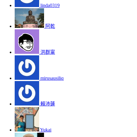
linda0319
阿乾
洪群甯
mirusausiliq
賴沛蓮
Yukai