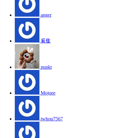
anger
奚隹
punkt
Mojoee
twhou7567