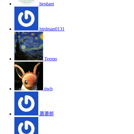
bestiant
birdman0131
Teemo
tiwb
蕭蕭郎