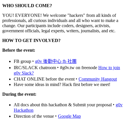
WHO SHOULD COME?
YOU! EVERYONE! We welcome "hackers" from all kinds of
professionals, all curious individuals and all who want to make a
change. Our participants include coders, designers, activists,
government officials, legal experts, writers, journalists, and etc.
HOW TO GET INVOLVED?
Before the event:
FB group ‣
g0v 後勤中心 fb 社團
IRC/SLACK chatroom ‣ #g0v.tw on freenode
How to join
g0v Slack?
CHAT ONLINE before the event ‣
Community Hangout
Have some ideas in mind? Hack first before we meet!
During the event:
All docs about this hackathon & Submit your proposal ‣
g0v
Hackathon
Direction of the venue ‣
Google Map