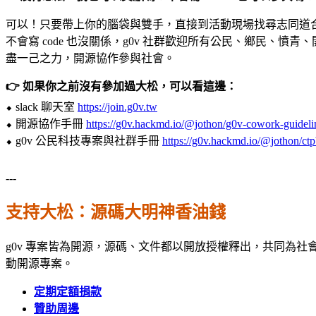
可以！只要帶上你的腦袋與雙手，直接到活動現場找尋志同道
不會寫 code 也沒關係，g0v 社群歡迎所有公民、鄉民
盡一己之力，開源協作參與社會。
👉 如果你之前沒有參加過大松，可以看這邊：
⬥ slack 聊天室
https://join.g0v.tw
⬥ 開源協作手冊
https://g0v.hackmd.io/@jothon/g0v-cowork-guideli
⬥ g0v 公民科技專案與社群手冊
https://g0v.hackmd.io/@jothon/ct
---
支持大松：源碼大明神香油錢
g0v 專案皆為開源，源碼、文件都以開放授權釋出，共同為社
動開源專案。
定期定額
捐款
贊助周邊