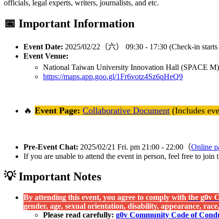
officials, legal experts, writers, journalists, and etc.
📅 Important Information
Event Date:
2025/02/22（六） 09:30 - 17:30 (Check-in starts
Event Venue:
National Taiwan University Innovation Hall (S
https://maps.app.goo.gl/1Fr6votz4Sz6qHeQ9
🔥
Event Page:
Collaborative Document
(Includes even
Pre-Event Chat:
2025/02/21 Fri. pm 21:00 - 22:00（
Online pa
If you are unable to attend the event in person, feel free to join
💡 Important Notes
By attending this event, you agree to comply with
the g0v 
gender, age, sexual orientation, disability, appearance, rac
Please read carefully:
g0v Community Code of Cond