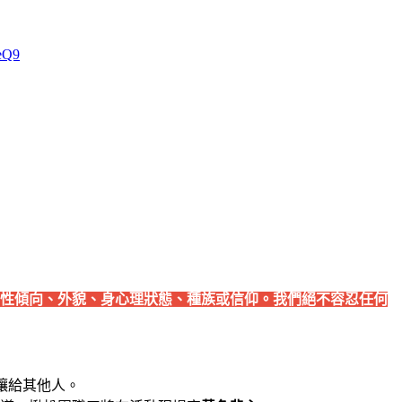
HeQ9
性傾向、外貌、身心理狀態、種族或信仰。我們絕不容忍任何
讓給其他人。