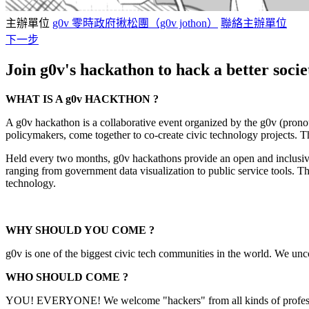
主辦單位
g0v 零時政府揪松團（g0v jothon）
聯絡主辦單位
下一步
Join g0v's hackathon to hack a better socie
WHAT IS A g0v HACKTHON ?
A g0v hackathon is a collaborative event organized by the g0v (prono
policymakers, come together to co-create civic technology projects. Th
Held every two months, g0v hackathons provide an open and inclusive s
ranging from government data visualization to public service tools. Th
technology.
WHY SHOULD YOU COME ?
g0v is one of the biggest civic tech communities in the world. We un
WHO SHOULD COME ?
YOU! EVERYONE! We welcome "hackers" from all kinds of professionals