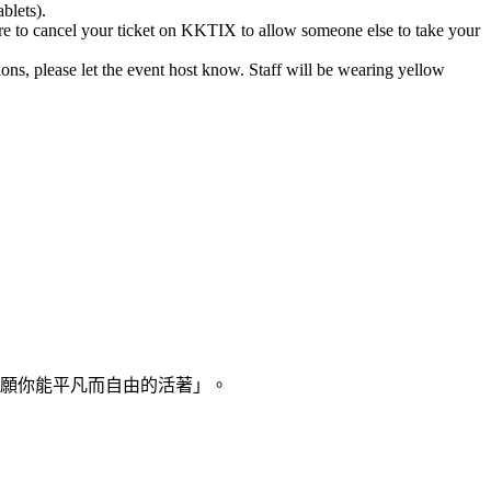
blets).
ure to cancel your ticket on KKTIX to allow someone else to take your
tions, please let the event host know. Staff will be wearing yellow
願你能平凡而自由的活著」。