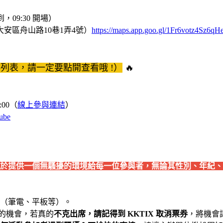
始報到，09:30 開場）
大安區舟山路10巷1弄4號）
https://maps.app.goo.gl/1Fr6votz4Sz6q
列表，請一定要點開查看哦 !）
🔥
:00（
線上參與連結
）
ube
於提供一個無騷擾的環境給每一位參與者，無論其性別、年紀、
（筆電、平板等）。
席的機會，若真的
不克出席，請記得到 KKTIX 取消票券
，將機會