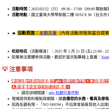
活動時間：
2025/02/22（六） 09:30 - 17:00（09:00 開
活動地點：
國立臺灣大學學新館二樓 SPACE M（台北市
🔥
活動頁面：
本期共筆
（內有活動流程與當日提案
松前哈拉
（活動暖身）：2025 年 2 月 21 日 (五) 21:00 - 22
如果無法實體參與活動，歡迎於當天點擊線上直播：
Yout
💡 注意事項
參加活動代表你同意遵守
g0v 社群行為守則
。本活動致力
人對會議參與者任何形式的騷擾。
請您詳細閱讀：
g0v 社群行為守則
現場提供飲料餐點與網路，請
自備您的水壺、餐具及傢俬
因為名額有限，「NO SHOW」不出席會損害其他人出