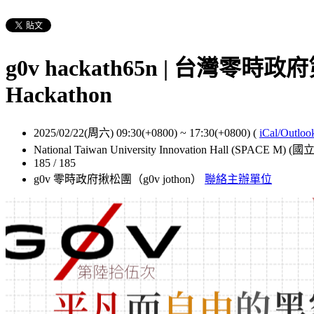
g0v hackath65n | 台灣零時政
Hackathon
2025/02/22(周六) 09:30(+0800)
~
17:30(+0800)
(
iCal/Outloo
National Taiwan University Innovation Hall (SPACE 
185 / 185
g0v 零時政府揪松團（g0v jothon）
聯絡主辦單位