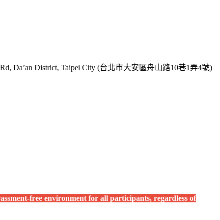
evelt Rd, Da’an District, Taipei City (台北市大安區舟山路10巷1弄4號)
ssment-free environment for all participants, regardless of