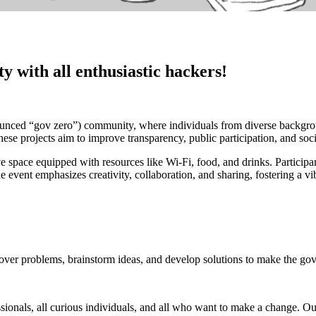
ty with all enthusiastic hackers!
unced “gov zero”) community, where individuals from diverse background
ese projects aim to improve transparency, public participation, and soci
pace equipped with resources like Wi-Fi, food, and drinks. Participant
e event emphasizes creativity, collaboration, and sharing, fostering a 
cover problems, brainstorm ideas, and develop solutions to make the go
, all curious individuals, and all who want to make a change. Our pa