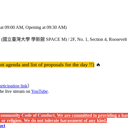
 at 09:00 AM, Opening at 09:30 AM)
PACE M) (國立臺灣大學 學新館 SPACE M) / 2F, No. 1, Section 4, Roos
t agenda and list of proposals for the day !!)
🔥
rticipation link
）
 the live stream on
YouTube
.
Community Code of Conduct
. We are committed to providing a hara
e, or religion. We do not tolerate harassment of any kind.
uct