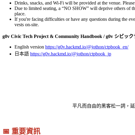
Drinks, snacks, and Wi-Fi will be provided at the venue. Please 
Due to limited seating, a “NO SHOW” will deprive others of the
place.
If you're facing difficulties or have any questions during the ev
vests on-site.
g0v Civic Tech Project & Community Handbook
English version
https://g0v.hackmd.io/@jothon/ctpbook_en/
日本語
https://g0v.hackmd.io/@jothon/ctpbook_jp
平凡而自由的黑客松一詞，延
📅 重要資訊