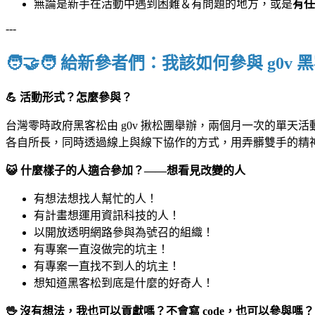
無論是新手在活動中遇到困難＆有問題的地方，或是
有任
---
🧑‍🤝‍🧑 給新參者們：我該如何參與 g0v
💪
活動形式？怎麼參與？
台灣零時政府黑客松由 g0v 揪松團舉辦，兩個月一次的單
各自所長，同時透過線上與線下協作的方式，用弄髒雙手的精
😺 什麼樣子的人適合參加？——想看見改變的人
有想法想找人幫忙的人！
有計畫想運用資訊科技的人！
以開放透明網路參與為號召的組織！
有專案一直沒做完的坑主！
有專案一直找不到人的坑主！
想知道黑客松到底是什麼的好奇人！
🖖 沒有想法，我也可以貢獻嗎？不會寫 code，也可以參與嗎？