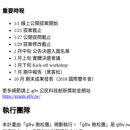
重要時程
1/1 線上公開提案開始
1/21 提案截止
1/27 公開提問截止
1/29 提案修改截止
2 月中旬 公告決選入圍名單
3 月上旬 實體決選會議
3 月下旬 Kick-off workshop
7 月 期中報告（黑客松）
10 月 期末成果發表（2018 國際雙年會）
更多細節請上 g0v 公民科技創新獎助金網站
https://grants.g0v.tw/
執行團隊
g0v
g0v
g0v
本計畫由「
揪松團」規劃執行。「
揪松團」是
.