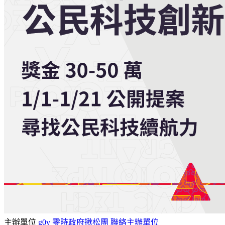
主辦單位
g0v 零時政府揪松團
聯絡主辦單位