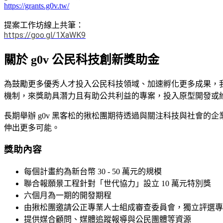
https://grants.g0v.tw/
提案工作坊線上共筆：
https://goo.gl/1XaWK9
關於 g0v 公民科技創新獎助金
為鼓勵更多優秀人才投入公民科技領域、加速孵化更多成果，我
機制，來獎助具潛力且有助公共利益的專案，投入原型開發或
長期舉辦 g0v 黑客松的揪松團期待透過與關注科技與社會
伸出更多可能。
獎助內容
每個計畫約為新台幣 30 - 50 萬元的規模
聯合報願景工程針對「世代協力」設立 10 萬元特別獎
六個月為一期的開發期程
由揪松團邀請公正專業人士組成審查委員會，獨立評選專
提供媒合顧問、媒體追蹤報導與公民團體等資源