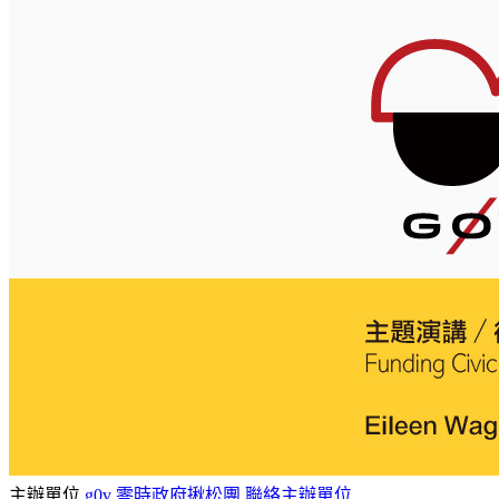
主辦單位
g0v 零時政府揪松團
聯絡主辦單位