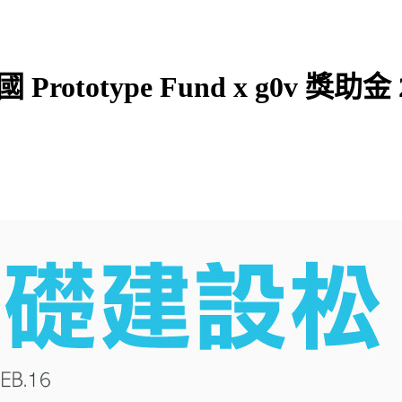
ototype Fund x g0v 獎助金 2