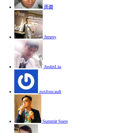
雨蒼
Jimmy
JustinLiu
zuxfoucault
Summit Suen