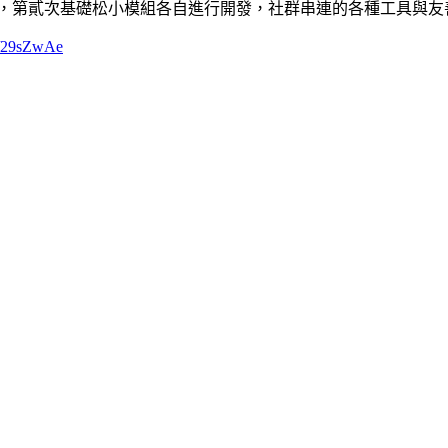
成小模組，第貳次基礎松小模組各自進行開發，社群串連的各種工具與
ly/29sZwAe