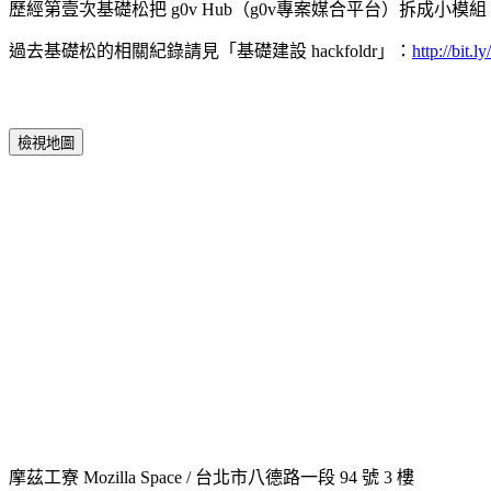
歷經第壹次基礎松把 g0v Hub（g0v專案媒合平台）拆
過去基礎松的相關紀錄請見「基礎建設 hackfoldr」：
http://bit.
檢視地圖
摩茲工寮 Mozilla Space / 台北市八德路一段 94 號 3 樓