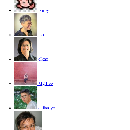
tkirby
ipa
clkao
Mg Lee
chihaoyo