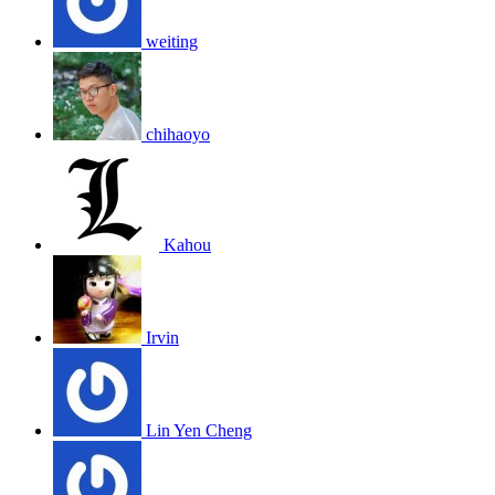
weiting
chihaoyo
Kahou
Irvin
Lin Yen Cheng